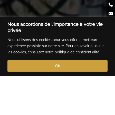
Nous accordons de l'importance à votre vie
privée
Nous utilisons des cookies pour vous offrir la meilleure
expérience possible sur notre site. Pour en savoir plus sur
les cookies, consultez notre
politique de confidentialité
.
Ok
17
/
17
oll'Art by Yann Deha
oll'Art by Yann Deha
oll'Art by Yann Deha
Girly