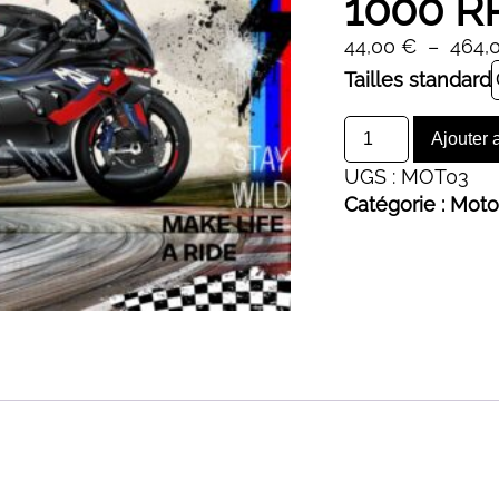
1000 
44,00
€
–
464,
Alternative:
Tailles standard
quantité
Ajouter 
de
UGS :
MOT03
1000
Catégorie :
Moto
RR
BMW