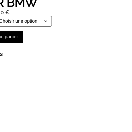
RR BMW
Plage
00
€
de
prix :
44,00 €
au panier
à
464,00 €
s