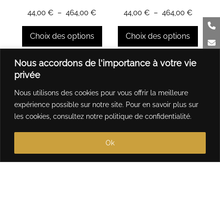
sur
sur
Plage
Plage
44,00
€
–
464,00
€
44,00
€
–
464,00
€
la
la
de
de
page
page
prix :
prix :
Choix des options
Choix des options
du
du
44,00 €
44,00 €
produit
produit
à
à
Ce
Ce
Nous accordons de l'importance à votre vie
464,00 €
464,00 
produit
produit
privée
a
a
Nous utilisons des cookies pour vous offrir la meilleure
plusieurs
plusieurs
expérience possible sur notre site. Pour en savoir plus sur
variations.
variations.
les cookies, consultez notre
politique de confidentialité
.
Les
Les
options
options
Ok
peuvent
peuvent
être
être
choisies
choisies
sur
sur
la
la
page
page
du
du