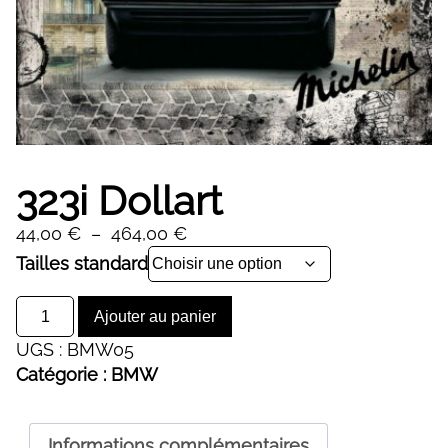
323i Dollart
Plage
44,00
€
–
464,00
€
de
Alternative:
Tailles standard
prix :
quantité
44,00 €
Ajouter au panier
de
à
UGS :
BMW05
323i
464,00 €
Catégorie :
BMW
Dollart
Informations complémentaires