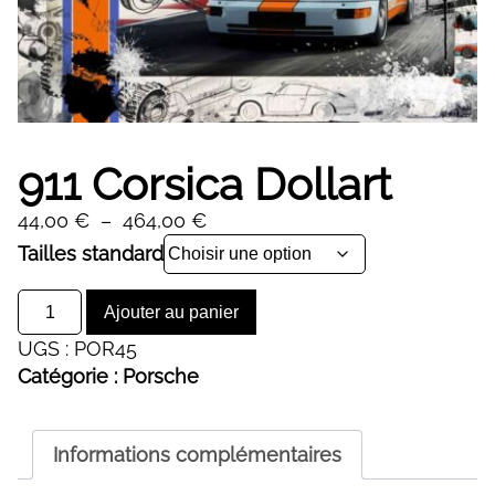
911 Corsica Dollart
Plage
44,00
€
–
464,00
€
de
Alternative:
Tailles standard
prix :
quantité
44,00 €
Ajouter au panier
de
à
UGS :
POR45
911
464,00 €
Catégorie :
Porsche
Corsica
Dollart
Informations complémentaires