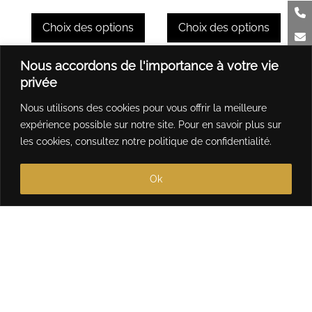
de
de
page
page
prix :
prix :
Choix des options
Choix des options
du
du
44,00 €
44,00 €
produit
produit
à
à
Ce
Ce
Nous accordons de l'importance à votre vie
464,00 €
464,00 
produit
produit
privée
a
a
Nous utilisons des cookies pour vous offrir la meilleure
plusieurs
plusieurs
expérience possible sur notre site. Pour en savoir plus sur
variations.
variations.
les cookies, consultez notre
politique de confidentialité
.
Les
Les
options
options
Ok
peuvent
peuvent
être
être
choisies
choisies
sur
sur
la
la
page
page
du
du
produit
produit