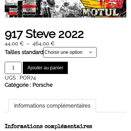
917 Steve 2022
Plage
44,00
€
–
464,00
€
de
Alternative:
Tailles standard
prix :
quantité
44,00 €
Ajouter au panier
de
à
UGS :
POR74
917
464,00 €
Catégorie :
Porsche
Steve
2022
Informations complémentaires
Informations complémentaires