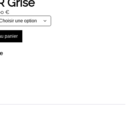
R Grise
Plage
00
€
de
prix :
44,00 €
au panier
à
464,00 €
ne