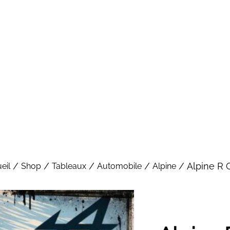
/
/
/
/
/ Alpine R G
eil
Shop
Tableaux
Automobile
Alpine