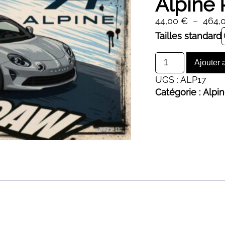
Alpine 
44,00
€
–
464,
Alternative:
Tailles standard
quantité
Ajouter 
de
UGS :
ALP17
Alpine
Catégorie :
Alpi
R
Grise