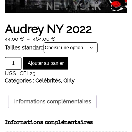
Audrey NY 2022
Plage
44,00
€
–
464,00
€
de
Alternative:
Tailles standard
prix :
quantité
44,00 €
Ajouter au panier
de
à
UGS :
CEL25
Audrey
464,00 €
Catégories :
Célébrités
,
Girly
NY
2022
Informations complémentaires
Informations complémentaires