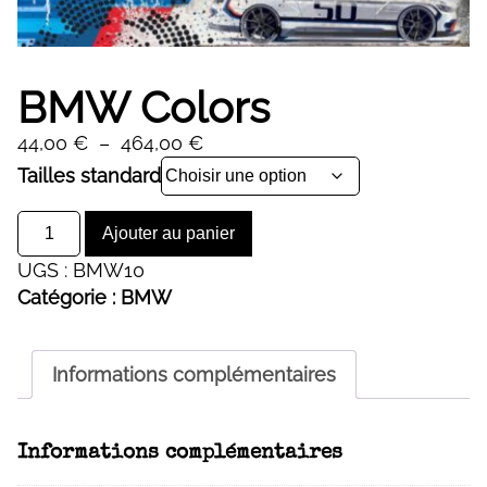
BMW Colors
Plage
44,00
€
–
464,00
€
de
Alternative:
Tailles standard
prix :
quantité
44,00 €
Ajouter au panier
de
à
UGS :
BMW10
BMW
464,00 €
Catégorie :
BMW
Colors
Informations complémentaires
Informations complémentaires