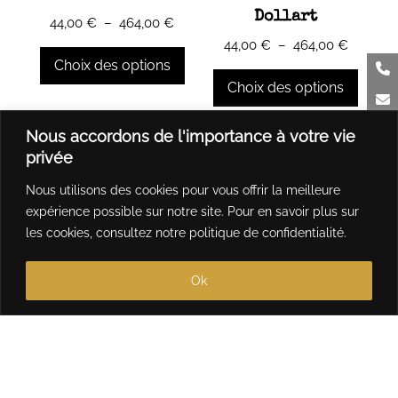
sur
sur
Dollart
Plage
44,00
€
–
464,00
€
la
la
de
Plage
44,00
€
–
464,00
€
page
page
prix :
de
Choix des options
du
du
44,00 €
prix :
Choix des options
produit
produit
à
44,00 €
Ce
464,00 €
à
produit
Ce
Nous accordons de l'importance à votre vie
464,00 
a
produit
privée
plusieurs
a
Nous utilisons des cookies pour vous offrir la meilleure
variations.
plusieurs
expérience possible sur notre site. Pour en savoir plus sur
Les
variations.
les cookies, consultez notre
politique de confidentialité
.
options
Les
peuvent
options
Ok
être
peuvent
choisies
être
sur
choisies
la
sur
page
la
du
page