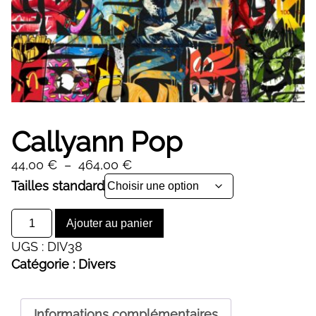
Callyann Pop
Plage
44,00
€
–
464,00
€
de
Alternative:
Tailles standard
prix :
quantité
44,00 €
Ajouter au panier
de
à
UGS :
DIV38
Callyann
464,00 €
Catégorie :
Divers
Pop
Informations complémentaires