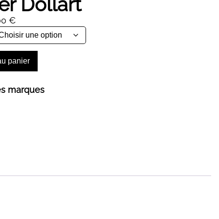
r Dollart
Plage
00
€
de
prix :
44,00 €
au panier
à
464,00 €
es marques