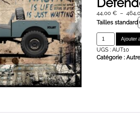
Defende
44,00
€
–
464,
Alternative:
Tailles standard
quantité
Ajouter 
de
UGS :
AUT10
Defender
Catégorie :
Autr
Dollart