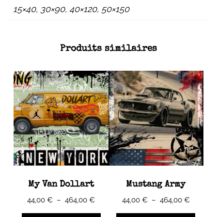
15×40, 30×90, 40×120, 50×150
Produits similaires
My Van Dollart
Mustang Army
Plage
Plage
44,00
€
–
464,00
€
44,00
€
–
464,00
€
de
de