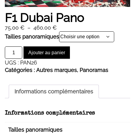
F1 Dubai Pano
Plage
75,00
€
–
460,00
€
de
Alternative:
Tailles panoramiques
prix :
quantité
75,00 €
Ajouter au panier
de
à
UGS :
PAN26
F1
460,00 €
Catégories :
Autres marques
,
Panoramas
Dubai
Pano
Informations complémentaires
Informations complémentaires
Tailles panoramiques