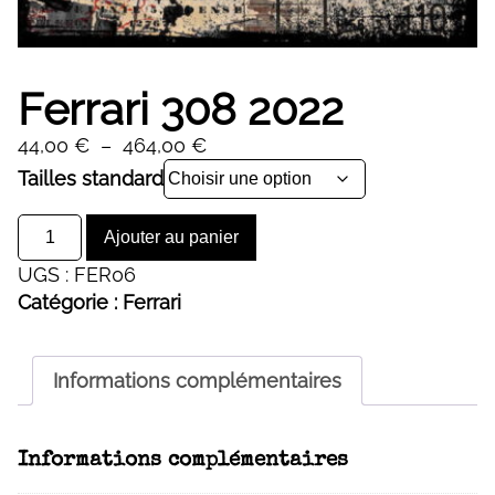
Ferrari 308 2022
Plage
44,00
€
–
464,00
€
de
Alternative:
Tailles standard
prix :
quantité
44,00 €
Ajouter au panier
de
à
UGS :
FER06
Ferrari
464,00 €
Catégorie :
Ferrari
308
2022
Informations complémentaires
Informations complémentaires