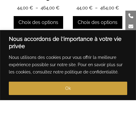
sur
sur
Plage
Plage
44,00
€
–
464,00
€
44,00
€
–
464,00
€
la
la
de
de
page
page
prix :
prix :
Choix des options
Choix des options
du
du
44,00 €
44,00 €
produit
produit
à
à
Ce
Ce
Nous accordons de l'importance à votre vie
464,00 €
464,00 
produit
produit
privée
a
a
Nous utilisons des cookies pour vous offrir la meilleure
plusieurs
plusieurs
expérience possible sur notre site. Pour en savoir plus sur
variations.
variations.
les cookies, consultez notre
politique de confidentialité
.
Les
Les
options
options
Ok
peuvent
peuvent
être
être
choisies
choisies
sur
sur
la
la
page
page
du
du