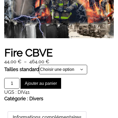
Fire CBVE
Plage
44,00
€
–
464,00
€
de
Alternative:
Tailles standard
prix :
quantité
44,00 €
Ajouter au panier
de
à
UGS :
DIV41
Fire
464,00 €
Catégorie :
Divers
CBVE
Informations complémentaires