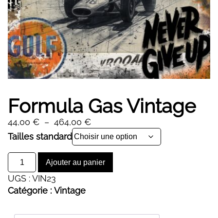
Formula Gas Vintage
Plage
44,00
€
–
464,00
€
de
Alternative:
Tailles standard
prix :
quantité
44,00 €
Ajouter au panier
de
à
UGS :
VIN23
Formula
464,00 €
Catégorie :
Vintage
Gas
Vintage