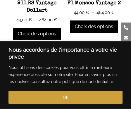
911 RS Vintage
F1 Monaco Vintage 2
sur
sur
Dollart
Plage
44,00
€
–
464,00
€
la
la
de
Plage
44,00
€
–
464,00
€
page
page
prix :
de
Choix des options
du
du
44,00 €
prix :
Choix des options
produit
produit
à
44,00 €
Ce
464,00 
à
Ce
produit
Nous accordons de l'importance à votre vie
464,00 €
produit
a
privée
a
plusieurs
Nous utilisons des cookies pour vous offrir la meilleure
plusieurs
variations.
expérience possible sur notre site. Pour en savoir plus sur
variations.
Les
les cookies, consultez notre
politique de confidentialité
.
Les
options
options
peuvent
Ok
peuvent
être
être
choisies
choisies
sur
sur
la
la
page