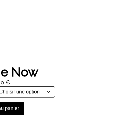
ime Now
Plage
00
€
de
prix :
44,00 €
au panier
à
464,00 €