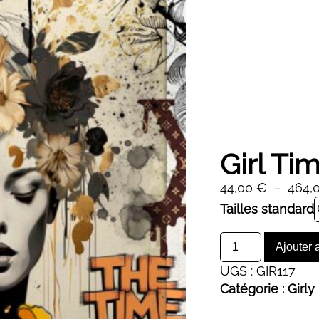
Girl T
44,00
€
–
464,
Alternative:
Tailles standard
quantité
Ajouter 
de
UGS :
GIR117
Girl
Catégorie :
Girly
Time
Now