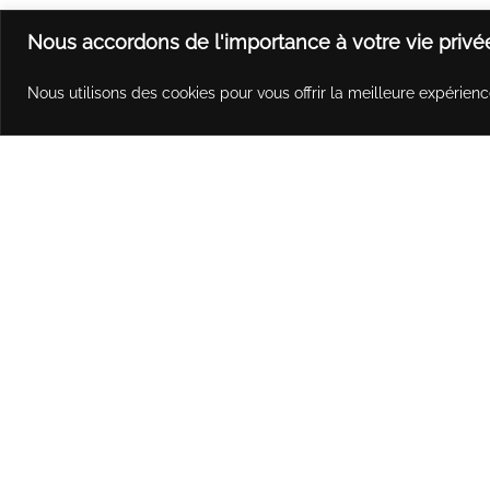
la
la
page
page
Nous accordons de l'importance à votre vie privé
du
du
produit
produit
Nous utilisons des cookies pour vous offrir la meilleure expérienc