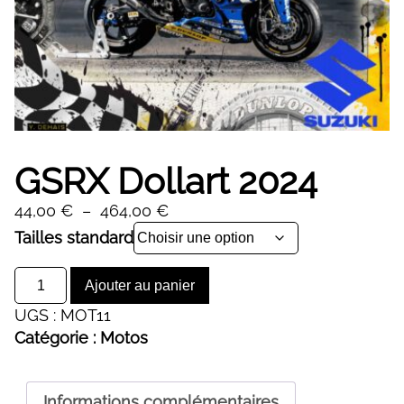
GSRX Dollart 2024
Plage
44,00
€
–
464,00
€
de
Alternative:
Tailles standard
prix :
quantité
44,00 €
Ajouter au panier
de
à
UGS :
MOT11
GSRX
464,00 €
Catégorie :
Motos
Dollart
2024
Informations complémentaires