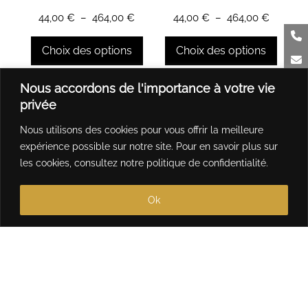
sur
sur
Plage
Plage
44,00
€
–
464,00
€
44,00
€
–
464,00
€
la
la
de
de
page
page
prix :
prix :
Choix des options
Choix des options
du
du
44,00 €
44,00 €
produit
produit
à
à
Ce
Ce
Nous accordons de l'importance à votre vie
464,00 €
464,00 
produit
produit
privée
a
a
Nous utilisons des cookies pour vous offrir la meilleure
plusieurs
plusieurs
expérience possible sur notre site. Pour en savoir plus sur
variations.
variations.
les cookies, consultez notre
politique de confidentialité
.
Les
Les
options
options
Ok
peuvent
peuvent
être
être
choisies
choisies
sur
sur
la
la
page
page
du
du