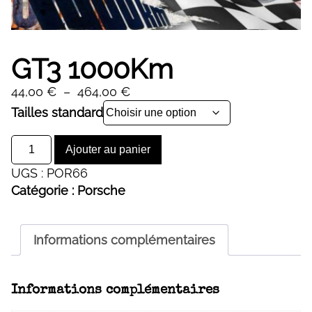
GT3 1000Km
Plage
44,00
€
–
464,00
€
de
Alternative:
Tailles standard
prix :
quantité
44,00 €
Ajouter au panier
de
à
UGS :
POR66
GT3
464,00 €
Catégorie :
Porsche
1000Km
Informations complémentaires
Informations complémentaires