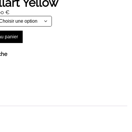
lart Yellow
Plage
00
€
de
prix :
44,00 €
au panier
à
464,00 €
che