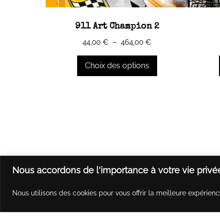
911 Art Champion 2
Plage
44,00
€
–
464,00
€
de
prix :
Choix des options
44,00 €
à
Ce
Ce
464,00 €
produit
produit
a
a
plusieurs
plusieu
variations.
variatio
Les
Les
options
options
Nous accordons de l'importance à votre vie privé
peuvent
peuven
être
être
Nous utilisons des cookies pour vous offrir la meilleure expérienc
choisies
choisie
sur
sur