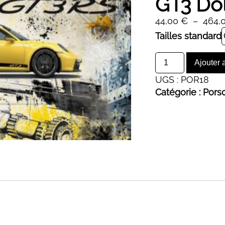
GT3 Dol
44,00
€
–
464,
Alternative:
Tailles standard
quantité
Ajouter 
de
UGS :
POR18
GT3
Catégorie :
Pors
Dollart
Yellow