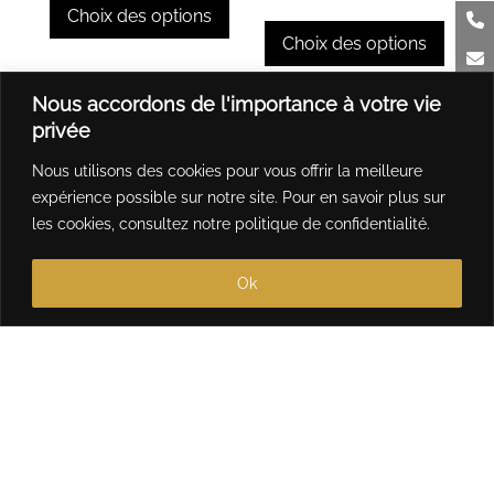
prix :
de
Choix des options
produit
du
44,00 €
prix :
Choix des options
produit
à
44,00 €
Ce
464,00 €
à
produit
Ce
Nous accordons de l'importance à votre vie
464,00 
a
produit
privée
plusieurs
a
Nous utilisons des cookies pour vous offrir la meilleure
variations.
plusieurs
expérience possible sur notre site. Pour en savoir plus sur
Les
variations.
les cookies, consultez notre
politique de confidentialité
.
options
Les
peuvent
options
Ok
être
peuvent
choisies
être
sur
choisies
la
sur
page
la
du
page
produit
du
produit