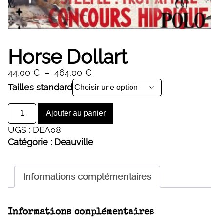
Horse Dollart
Plage
44,00
€
–
464,00
€
de
Alternative:
Tailles standard
prix :
quantité
44,00 €
Ajouter au panier
de
à
UGS :
DEA08
Horse
464,00 €
Catégorie :
Deauville
Dollart
Informations complémentaires
Informations complémentaires