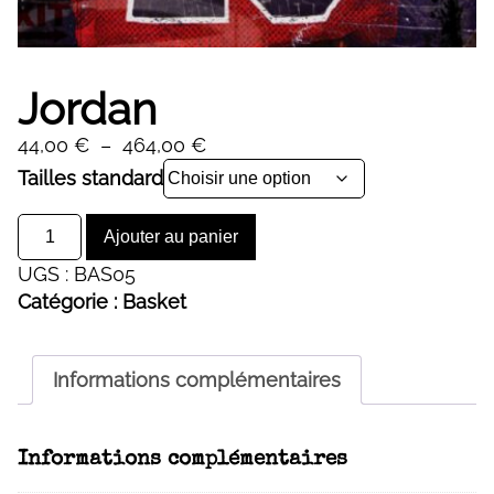
Jordan
Plage
44,00
€
–
464,00
€
de
Alternative:
Tailles standard
prix :
quantité
44,00 €
Ajouter au panier
de
à
UGS :
BAS05
Jordan
464,00 €
Catégorie :
Basket
Informations complémentaires
Informations complémentaires