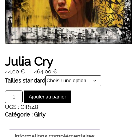
Julia Cry
Plage
44,00
€
–
464,00
€
de
Alternative:
Tailles standard
prix :
quantité
44,00 €
Ajouter au panier
de
à
UGS :
GIR148
Julia
464,00 €
Catégorie :
Girly
Cry
Informations complémentaires