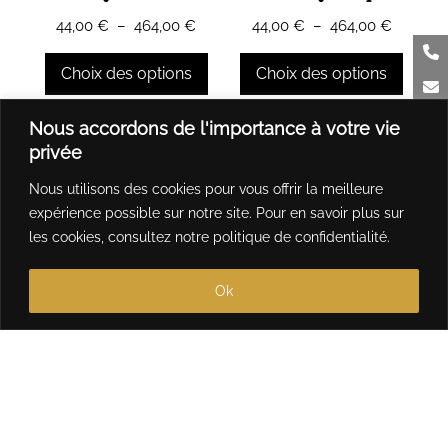
sur
sur
Plage
Plage
44,00
€
–
464,00
€
44,00
€
–
464,00
€
la
la
de
de
page
page
prix :
prix :
Choix des options
Choix des options
du
du
44,00 €
44,00 €
produit
produit
à
à
Ce
Ce
Nous accordons de l'importance à votre vie
464,00 €
464,00 
produit
produit
privée
a
a
Nous utilisons des cookies pour vous offrir la meilleure
plusieurs
plusieurs
expérience possible sur notre site. Pour en savoir plus sur
variations.
variations.
les cookies, consultez notre
politique de confidentialité
.
Les
Les
options
options
Ok
peuvent
peuvent
être
être
choisies
choisies
sur
sur
la
la
page
page
du
du