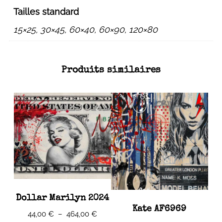
Tailles standard
15×25, 30×45, 60×40, 60×90, 120×80
Produits similaires
Dollar Marilyn 2024
Kate AF6969
Plage
44,00
€
–
464,00
€