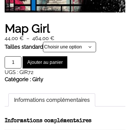
Map Girl
Plage
44,00
€
–
464,00
€
de
Alternative:
Tailles standard
prix :
quantité
44,00 €
Ajouter au panier
de
à
UGS :
GIR72
Map
464,00 €
Catégorie :
Girly
Girl
Informations complémentaires
Informations complémentaires