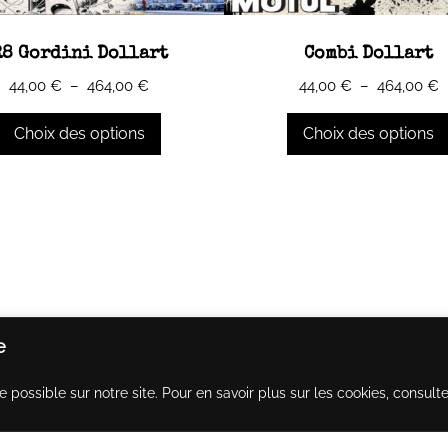
R8 Gordini Dollart
Combi Dollart
Plage
P
44,00
€
–
464,00
€
44,00
€
–
464,00
€
de
d
prix :
p
Choix des options
Choix des options
44,00 €
4
à
à
Ce
464,00 €
4
produit
a
rs
plusieurs
ns.
variations.
Les
options
e
t
peuvent
être
e possible sur notre site. Pour en savoir plus sur les cookies, consult
s
choisies
sur