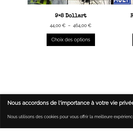
9×8 Dollart
Plage
44,00
€
–
464,00
€
de
prix :
Choix des options
44,00 €
à
Ce
Ce
464,00 €
produit
produit
a
a
plusieurs
plusieu
variations.
variatio
Les
Les
options
options
Nous accordons de l'importance à votre vie privé
peuvent
peuven
être
être
Nous utilisons des cookies pour vous offrir la meilleure expérienc
choisies
choisie
sur
sur