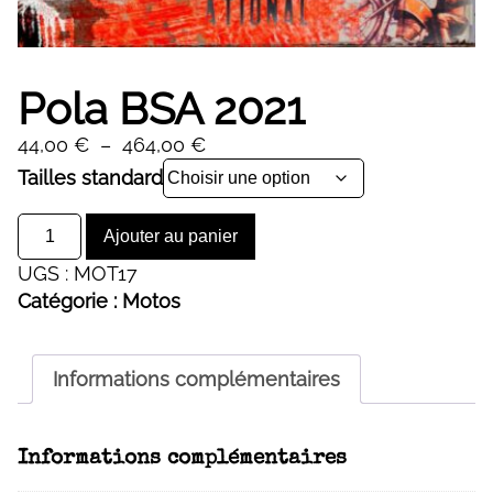
Pola BSA 2021
Plage
44,00
€
–
464,00
€
de
Alternative:
Tailles standard
prix :
quantité
44,00 €
Ajouter au panier
de
à
UGS :
MOT17
Pola
464,00 €
Catégorie :
Motos
BSA
2021
Informations complémentaires
Informations complémentaires