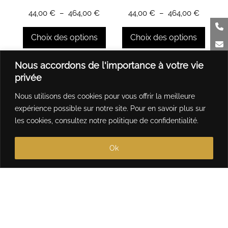
sur
sur
Plage
Plage
44,00
€
–
464,00
€
44,00
€
–
464,00
€
la
la
de
de
page
page
prix :
prix :
Choix des options
Choix des options
du
du
44,00 €
44,00 €
produit
produit
à
à
Ce
Ce
Nous accordons de l'importance à votre vie
464,00 €
464,00 
produit
produit
privée
a
a
Nous utilisons des cookies pour vous offrir la meilleure
plusieurs
plusieurs
expérience possible sur notre site. Pour en savoir plus sur
variations.
variations.
les cookies, consultez notre
politique de confidentialité
.
Les
Les
options
options
Ok
peuvent
peuvent
être
être
choisies
choisies
sur
sur
la
la
page
page
du
du