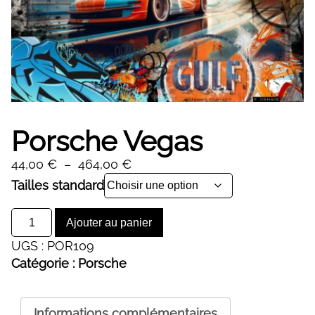
Porsche Vegas
Plage
44,00
€
–
464,00
€
de
Alternative:
Tailles standard
prix :
quantité
44,00 €
Ajouter au panier
de
à
UGS :
POR109
Porsche
464,00 €
Catégorie :
Porsche
Vegas
Informations complémentaires