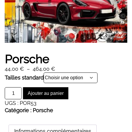
Porsche
Plage
44,00
€
–
464,00
€
de
Alternative:
Tailles standard
prix :
quantité
44,00 €
Ajouter au panier
de
à
UGS :
POR53
Porsche
464,00 €
Catégorie :
Porsche
Informations complémentaires