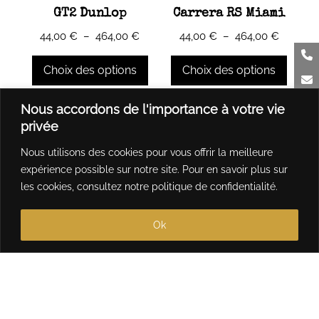
sur
choisies
GT2 Dunlop
Carrera RS Miami
la
sur
Plage
Plage
44,00
€
–
464,00
€
44,00
€
–
464,00
€
page
la
de
de
du
page
prix :
prix :
Choix des options
Choix des options
produit
du
44,00 €
44,00 €
produit
à
à
Ce
Ce
Nous accordons de l'importance à votre vie
464,00 €
464,00 
produit
produit
privée
a
a
Nous utilisons des cookies pour vous offrir la meilleure
plusieurs
plusieurs
expérience possible sur notre site. Pour en savoir plus sur
variations.
variations.
les cookies, consultez notre
politique de confidentialité
.
Les
Les
options
options
Ok
peuvent
peuvent
être
être
choisies
choisies
sur
sur
la
la
page
page