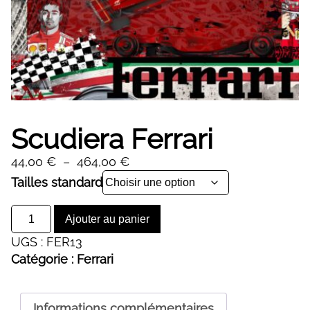
Scudiera Ferrari
Plage
44,00
€
–
464,00
€
de
Alternative:
Tailles standard
prix :
quantité
44,00 €
Ajouter au panier
de
à
UGS :
FER13
Scudiera
464,00 €
Catégorie :
Ferrari
Ferrari
Informations complémentaires