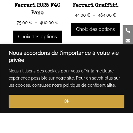
choisies
sur
Ferrari 2025 F40
Ferrari Graffiti
sur
la
Pano
Plage
44,00
€
–
464,00
€
la
page
de
Plage
75,00
€
–
460,00
€
page
du
prix :
de
Choix des options
du
produit
44,00 €
prix :
Choix des options
produit
à
75,00 €
Ce
464,00 
à
Ce
produit
Nous accordons de l'importance à votre vie
460,00 €
produit
a
privée
a
plusieurs
Nous utilisons des cookies pour vous offrir la meilleure
plusieurs
variations.
expérience possible sur notre site. Pour en savoir plus sur
variations.
Les
les cookies, consultez notre
politique de confidentialité
.
Les
options
options
peuvent
Ok
peuvent
être
être
choisies
choisies
sur
sur
la
la
page