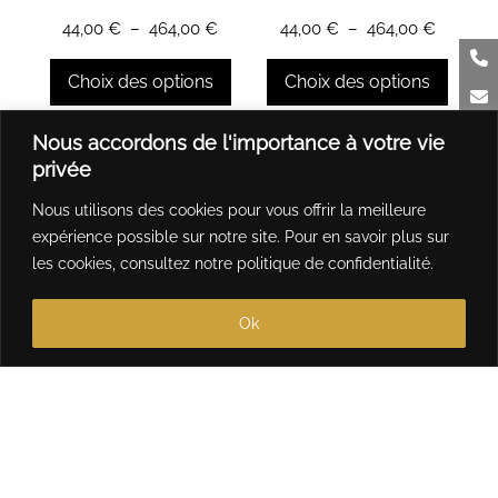
sur
sur
Plage
Plage
44,00
€
–
464,00
€
44,00
€
–
464,00
€
la
la
de
de
page
page
prix :
prix :
Choix des options
Choix des options
du
du
44,00 €
44,00 €
produit
produit
à
à
Ce
Ce
Nous accordons de l'importance à votre vie
464,00 €
464,00 
produit
produit
privée
a
a
Nous utilisons des cookies pour vous offrir la meilleure
plusieurs
plusieurs
expérience possible sur notre site. Pour en savoir plus sur
variations.
variations.
les cookies, consultez notre
politique de confidentialité
.
Les
Les
options
options
Ok
peuvent
peuvent
être
être
choisies
choisies
sur
sur
la
la
page
page
du
du