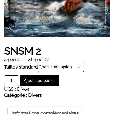
SNSM 2
Plage
44,00
€
–
464,00
€
de
Alternative:
Tailles standard
prix :
quantité
44,00 €
Ajouter au panier
de
à
UGS :
DIV04
SNSM
464,00 €
Catégorie :
Divers
2
Informations complémentaires