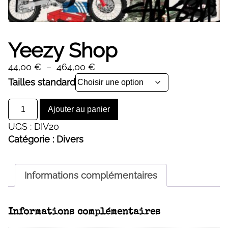
Yeezy Shop
Plage
44,00
€
–
464,00
€
de
Alternative:
Tailles standard
prix :
quantité
44,00 €
Ajouter au panier
de
à
UGS :
DIV20
Yeezy
464,00 €
Catégorie :
Divers
Shop
Informations complémentaires
Informations complémentaires