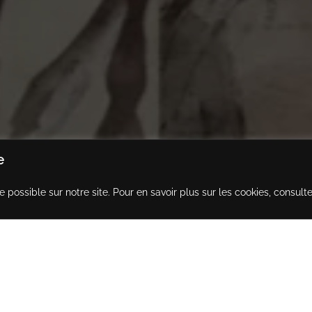
e
e possible sur notre site. Pour en savoir plus sur les cookies, consult
Yann Dehais
Yann Dehais
Yann Dehais