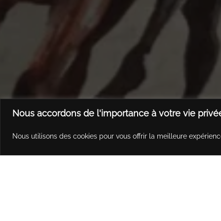
Nous accordons de l'importance à votre vie privé
Nous utilisons des cookies pour vous offrir la meilleure expérienc
Doll'Art by 
Doll'Art by 
Doll'Art by 