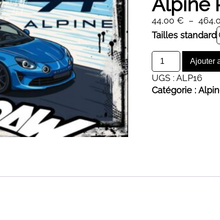
Alpine 
44,00
€
–
464,
Alternative:
Tailles standard
quantité
Ajouter 
de
UGS :
ALP16
Alpine
Catégorie :
Alpi
R
Cartoon