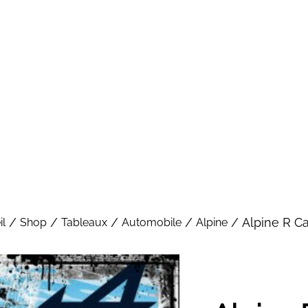
/
/
/
/
/ Alpine R C
il
Shop
Tableaux
Automobile
Alpine