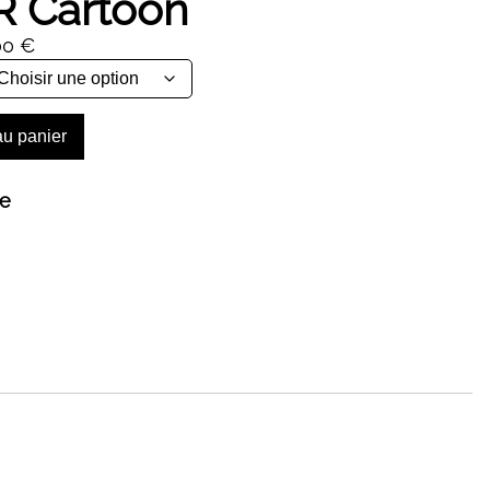
R Cartoon
Plage
00
€
de
prix :
44,00 €
au panier
à
464,00 €
ne