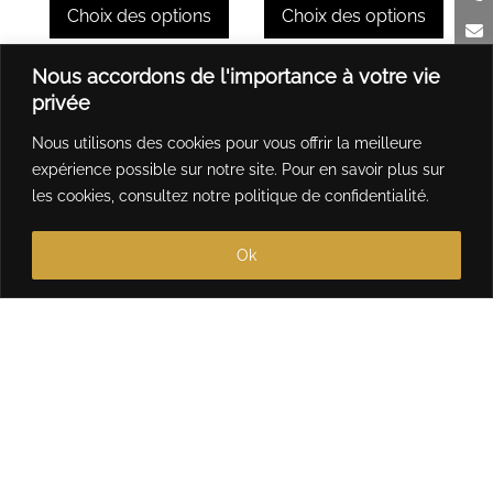
prix :
prix :
Choix des options
Choix des options
produit
du
44,00 €
44,00 €
produit
à
à
Ce
Ce
Nous accordons de l'importance à votre vie
464,00 €
464,00 
produit
produit
privée
a
a
Nous utilisons des cookies pour vous offrir la meilleure
plusieurs
plusieurs
expérience possible sur notre site. Pour en savoir plus sur
variations.
variations.
les cookies, consultez notre
politique de confidentialité
.
Les
Les
options
options
Ok
peuvent
peuvent
être
être
choisies
choisies
sur
sur
la
la
page
page
du
du
produit
produit