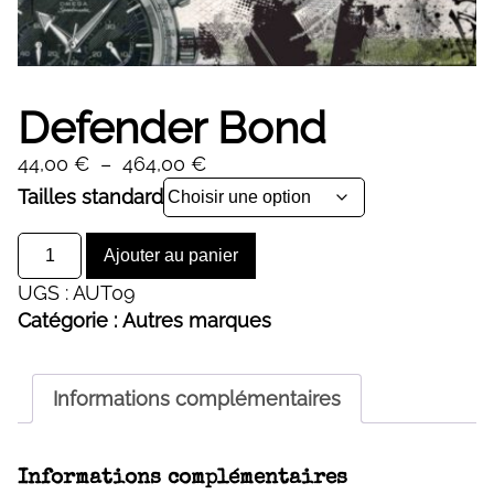
Defender Bond
Plage
44,00
€
–
464,00
€
de
Alternative:
Tailles standard
prix :
quantité
44,00 €
Ajouter au panier
de
à
UGS :
AUT09
Defender
464,00 €
Catégorie :
Autres marques
Bond
Informations complémentaires
Informations complémentaires