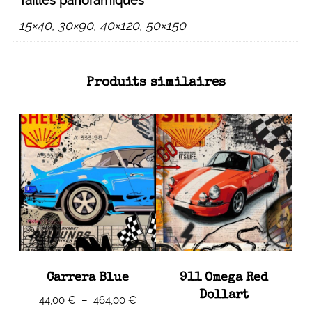
Tailles panoramiques
15×40, 30×90, 40×120, 50×150
Produits similaires
Carrera Blue
911 Omega Red
Dollart
Plage
44,00
€
–
464,00
€