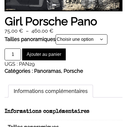
Girl Porsche Pano
Plage
75,00
€
–
460,00
€
de
Alternative:
Tailles panoramiques
prix :
quantité
75,00 €
Ajouter au panier
de
à
UGS :
PAN29
Girl
460,00 €
Catégories :
Panoramas
,
Porsche
Porsche
Pano
Informations complémentaires
Informations complémentaires