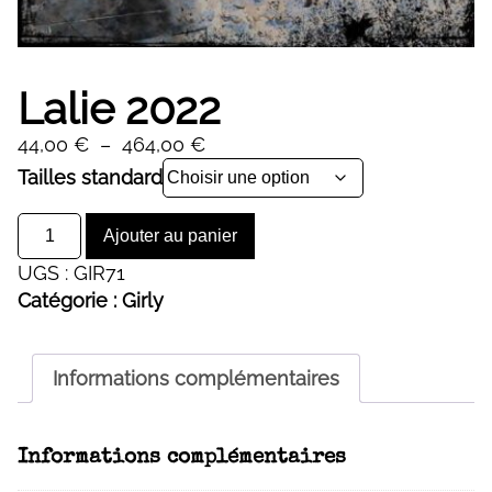
Lalie 2022
Plage
44,00
€
–
464,00
€
de
Alternative:
Tailles standard
prix :
quantité
44,00 €
Ajouter au panier
de
à
UGS :
GIR71
Lalie
464,00 €
Catégorie :
Girly
2022
Informations complémentaires
Informations complémentaires