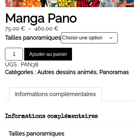
Manga Pano
Plage
75,00
€
–
460,00
€
de
Alternative:
Tailles panoramiques
prix :
quantité
75,00 €
Ajouter au panier
de
à
UGS :
PAN38
Manga
460,00 €
Catégories :
Autres dessins animés
,
Panoramas
Pano
Informations complémentaires
Informations complémentaires
Tailles panoramiques