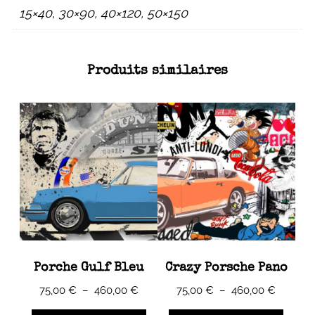
15×40, 30×90, 40×120, 50×150
Produits similaires
Porche Gulf Bleu
Crazy Porsche Pano
Plage
Plage
75,00
€
–
460,00
€
75,00
€
–
460,00
€
de
de