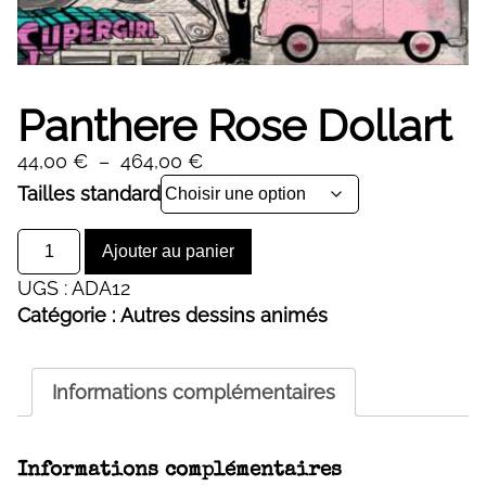
Panthere Rose Dollart
Plage
44,00
€
–
464,00
€
de
Alternative:
Tailles standard
prix :
quantité
44,00 €
Ajouter au panier
de
à
UGS :
ADA12
Panthere
464,00 €
Catégorie :
Autres dessins animés
Rose
Dollart
Informations complémentaires
Informations complémentaires